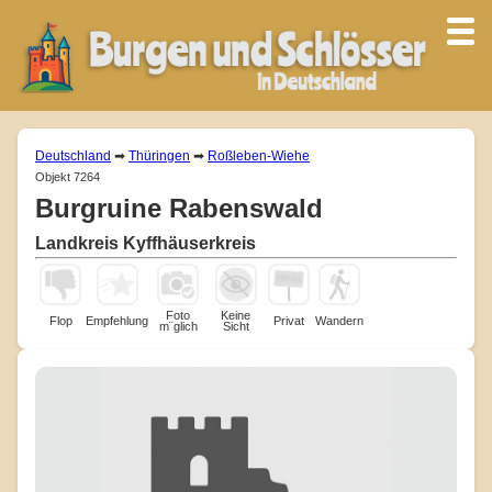
Deutschland
➡
Thüringen
➡
Roßleben-Wiehe
Objekt 7264
Burgruine Rabenswald
Landkreis Kyffhäuserkreis
Foto
Keine
Flop
Empfehlung
Privat
Wandern
m¨glich
Sicht