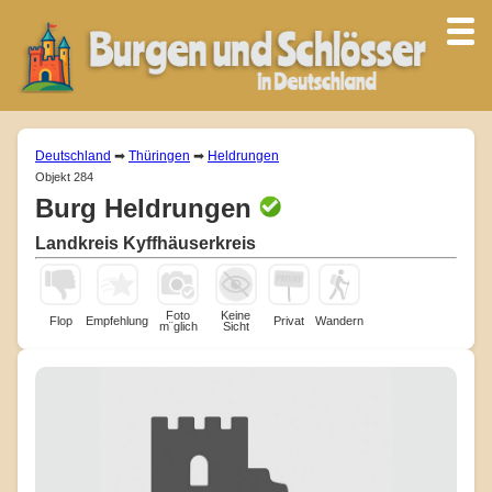
Deutschland
➡
Thüringen
➡
Heldrungen
Objekt 284
Burg Heldrungen
Landkreis Kyffhäuserkreis
Foto
Keine
Flop
Empfehlung
Privat
Wandern
m¨glich
Sicht