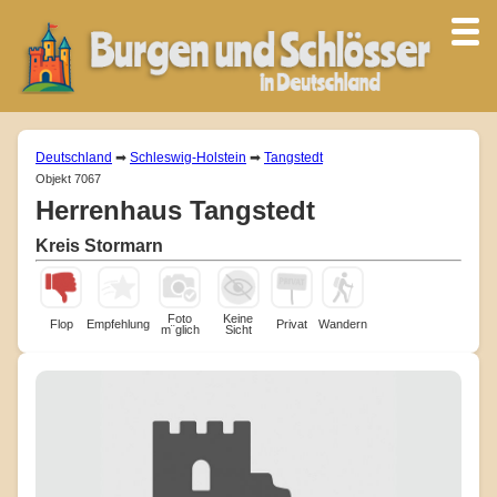
Deutschland
➡
Schleswig-Holstein
➡
Tangstedt
Objekt 7067
Herrenhaus Tangstedt
Kreis Stormarn
Foto
Keine
Flop
Empfehlung
Privat
Wandern
m¨glich
Sicht