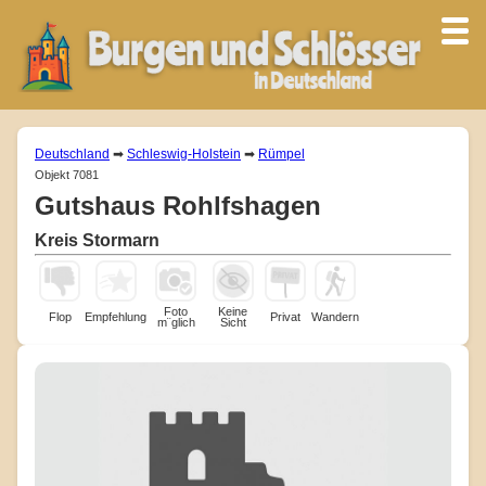
Deutschland
➡
Schleswig-Holstein
➡
Rümpel
Objekt 7081
Gutshaus Rohlfshagen
Kreis Stormarn
Foto
Keine
Flop
Empfehlung
Privat
Wandern
m¨glich
Sicht