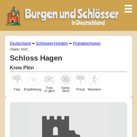
Deutschland
➡
Schleswig-Holstein
➡
Probsteierhagen
Objekt 1641
Schloss Hagen
Kreis Plön
Foto
Keine
Flop
Empfehlung
Privat
Wandern
m¨glich
Sicht