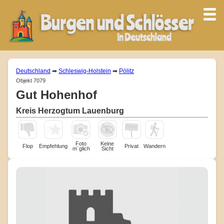
Deutschland
➡
Schleswig-Holstein
➡
Pölitz
Objekt 7079
Gut Hohenhof
Kreis Herzogtum Lauenburg
Foto
Keine
Flop
Empfehlung
Privat
Wandern
m¨glich
Sicht