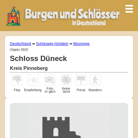
Deutschland
➡
Schleswig-Holstein
➡
Moorrege
Objekt 3920
Schloss Düneck
Kreis Pinneberg
Foto
Keine
Flop
Empfehlung
Privat
Wandern
m¨glich
Sicht