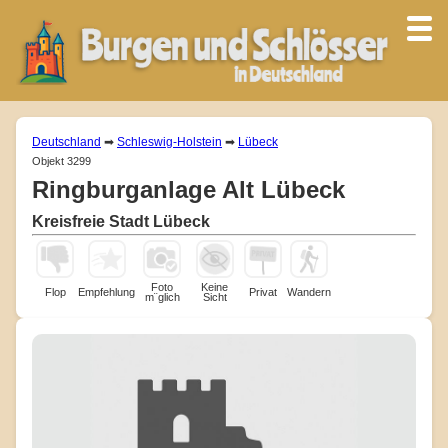
Deutschland
➡
Schleswig-Holstein
➡
Lübeck
Objekt 3299
Ringburganlage Alt Lübeck
Kreisfreie Stadt Lübeck
Foto
Keine
Flop
Empfehlung
Privat
Wandern
m¨glich
Sicht