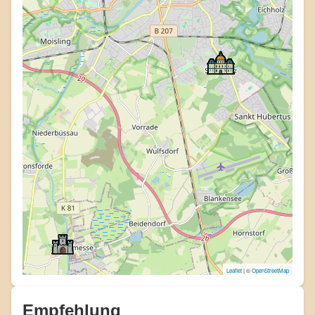
Leaflet
| ©
OpenStreetMap
Empfehlung