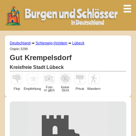
Deutschland
➡
Schleswig-Holstein
➡
Lübeck
Objekt 3298
Gut Krempelsdorf
Kreisfreie Stadt Lübeck
Foto
Keine
Flop
Empfehlung
Privat
Wandern
m¨glich
Sicht