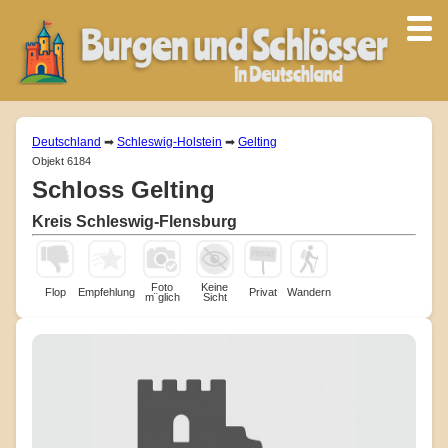
Deutschland
➡
Schleswig-Holstein
➡
Gelting
Objekt 6184
Schloss Gelting
Kreis Schleswig-Flensburg
Foto
Keine
Flop
Empfehlung
Privat
Wandern
m¨glich
Sicht