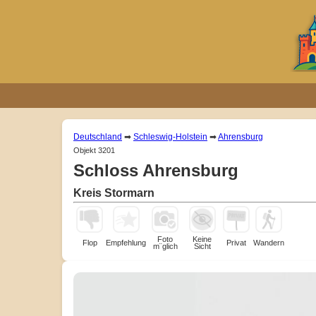
Deutschland
➡
Schleswig-Holstein
➡
Ahrensburg
Objekt 3201
Schloss Ahrensburg
Kreis Stormarn
Foto
Keine
Flop
Empfehlung
Privat
Wandern
m¨glich
Sicht