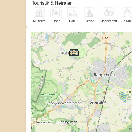
Touristik & Heiraten
Museum
Essen
Hotel
Kirche
Standesamt
Heirate