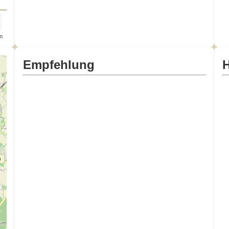
n
Empfehlung
H