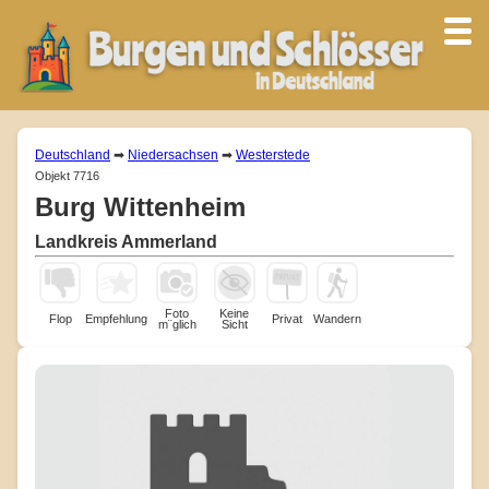
Deutschland
➡
Niedersachsen
➡
Westerstede
Objekt 7716
Burg Wittenheim
Landkreis Ammerland
Foto
Keine
Flop
Empfehlung
Privat
Wandern
m¨glich
Sicht