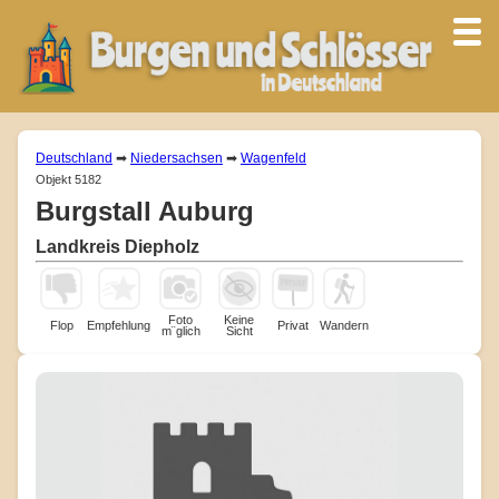
Deutschland
➡
Niedersachsen
➡
Wagenfeld
Objekt 5182
Burgstall Auburg
Landkreis Diepholz
Foto
Keine
Flop
Empfehlung
Privat
Wandern
m¨glich
Sicht