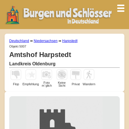
Deutschland
➡
Niedersachsen
➡
Harpstedt
Objekt 5007
Amtshof Harpstedt
Landkreis Oldenburg
Foto
Keine
Flop
Empfehlung
Privat
Wandern
m¨glich
Sicht