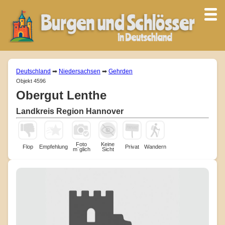
Deutschland
➡
Niedersachsen
➡
Gehrden
Objekt 4596
Obergut Lenthe
Landkreis Region Hannover
Foto
Keine
Flop
Empfehlung
Privat
Wandern
m¨glich
Sicht