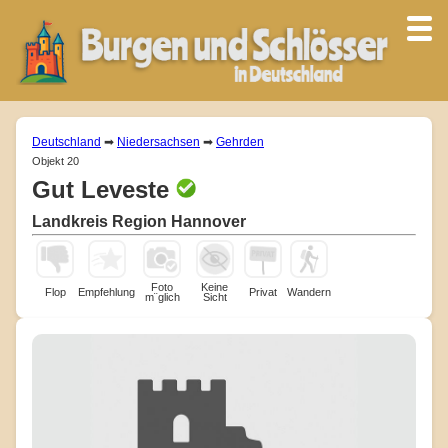
Deutschland
➡
Niedersachsen
➡
Gehrden
Objekt 20
Gut Leveste
Landkreis Region Hannover
Foto
Keine
Flop
Empfehlung
Privat
Wandern
m¨glich
Sicht