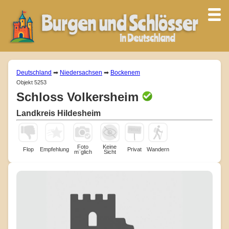
Deutschland
➡
Niedersachsen
➡
Bockenem
Objekt 5253
Schloss Volkersheim
Landkreis Hildesheim
Foto
Keine
Flop
Empfehlung
Privat
Wandern
m¨glich
Sicht