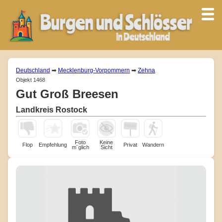
Deutschland
➡
Mecklenburg-Vorpommern
➡
Zehna
Objekt 1468
Gut Groß Breesen
Landkreis Rostock
Foto
Keine
Flop
Empfehlung
Privat
Wandern
m¨glich
Sicht