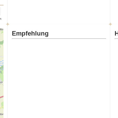
n
Empfehlung
H