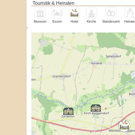
Touristik & Heiraten
Museum
Essen
Hotel
Kirche
Standesamt
Heirate