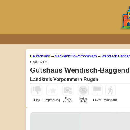
Deutschland
➡
Mecklenburg-Vorpommern
➡
Wendisch Baggen
Objekt 5403
Gutshaus Wendisch-Baggend
Landkreis Vorpommern-Rügen
Foto
Keine
Flop
Empfehlung
Privat
Wandern
m¨glich
Sicht