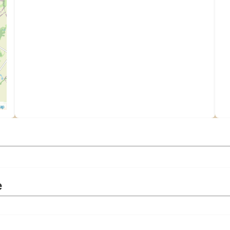
Map
e