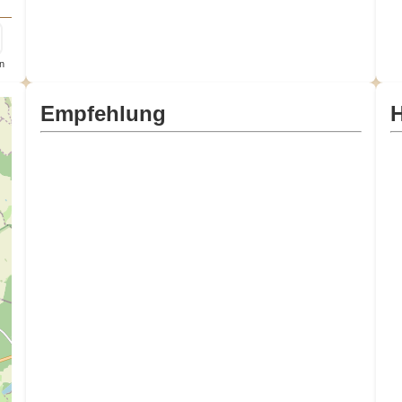
n
Empfehlung
H