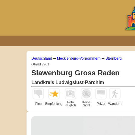
Deutschland
➡
Mecklenburg-Vorpommern
➡
Sternberg
Objekt 7961
Slawenburg Gross Raden
Landkreis Ludwigslust-Parchim
Foto
Keine
Flop
Empfehlung
Privat
Wandern
m¨glich
Sicht