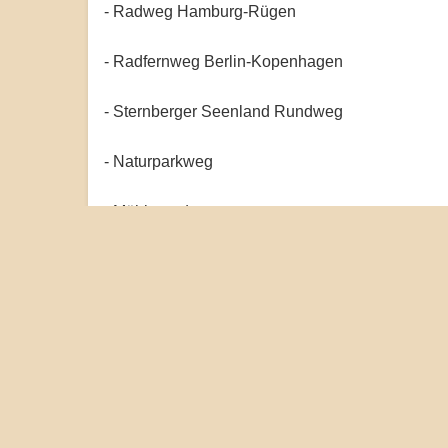
- Radweg Hamburg-Rügen
- Radfernweg Berlin-Kopenhagen
- Sternberger Seenland Rundweg
- Naturparkweg
- Mühlenradweg
- E-Bike-Route Sternberger Seenland
- Rundwanderweg Großer Sternberger See
- Pilgerweg Mecklenburgische Seenplatte