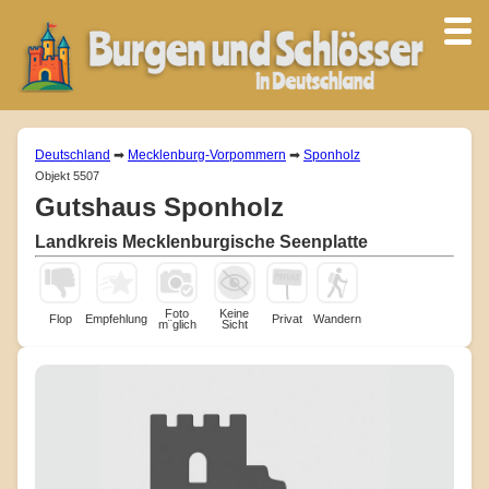
Deutschland
➡
Mecklenburg-Vorpommern
➡
Sponholz
Objekt 5507
Gutshaus Sponholz
Landkreis Mecklenburgische Seenplatte
Foto
Keine
Flop
Empfehlung
Privat
Wandern
m¨glich
Sicht