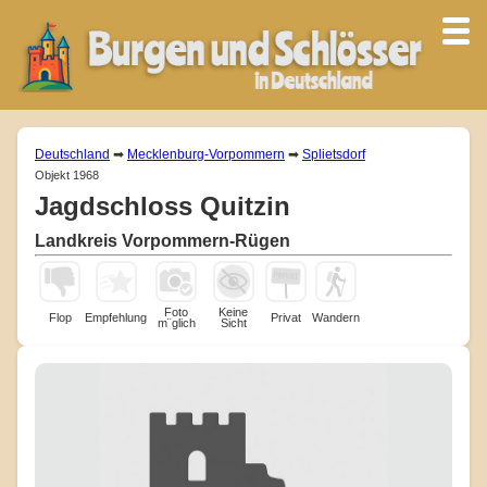
Deutschland
➡
Mecklenburg-Vorpommern
➡
Splietsdorf
Objekt 1968
Jagdschloss Quitzin
Landkreis Vorpommern-Rügen
Foto
Keine
Flop
Empfehlung
Privat
Wandern
m¨glich
Sicht