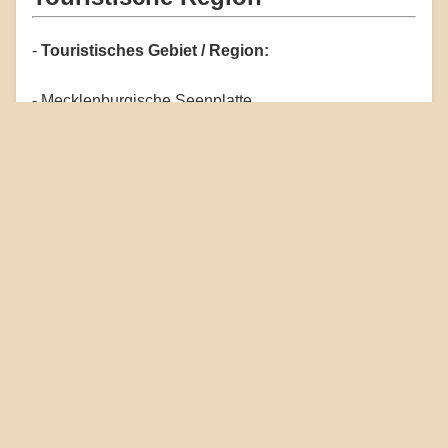
-
Touristisches Gebiet / Region:
- Mecklenburgische Seenplatte
- Westmecklenburg
- Landeshauptstadt Schwerin
-
Rad- und Wanderwege:
- Mecklenburgischer Seen-Radweg
- Hamburg-Rügen-Radweg