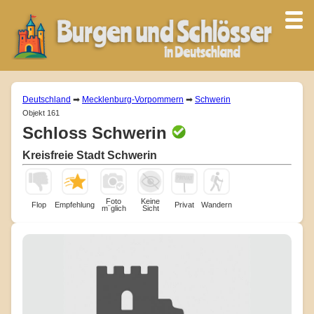
Deutschland
➡
Mecklenburg-Vorpommern
➡
Schwerin
Objekt 161
Schloss Schwerin
Kreisfreie Stadt Schwerin
Foto
Keine
Flop
Empfehlung
Privat
Wandern
m¨glich
Sicht