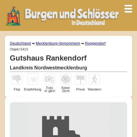
Deutschland
➡
Mecklenburg-Vorpommern
➡
Roggenstorf
Objekt 5413
Gutshaus Rankendorf
Landkreis Nordwestmecklenburg
Foto
Keine
Flop
Empfehlung
Privat
Wandern
m¨glich
Sicht