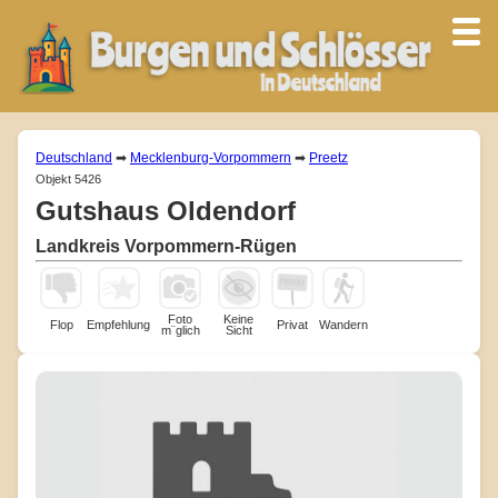
Deutschland
➡
Mecklenburg-Vorpommern
➡
Preetz
Objekt 5426
Gutshaus Oldendorf
Landkreis Vorpommern-Rügen
Foto
Keine
Flop
Empfehlung
Privat
Wandern
m¨glich
Sicht