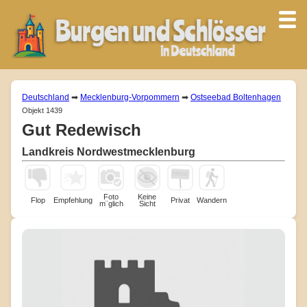
Deutschland
➡
Mecklenburg-Vorpommern
➡
Ostseebad Boltenhagen
Objekt 1439
Gut Redewisch
Landkreis Nordwestmecklenburg
Foto
Keine
Flop
Empfehlung
Privat
Wandern
m¨glich
Sicht