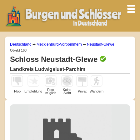
Deutschland
➡
Mecklenburg-Vorpommern
➡
Neustadt-Glewe
Objekt 163
Schloss Neustadt-Glewe
Landkreis Ludwigslust-Parchim
Foto
Keine
Flop
Empfehlung
Privat
Wandern
m¨glich
Sicht