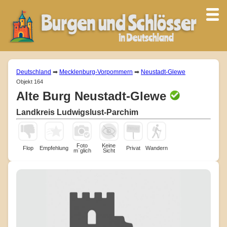
Deutschland
➡
Mecklenburg-Vorpommern
➡
Neustadt-Glewe
Objekt 164
Alte Burg Neustadt-Glewe
Landkreis Ludwigslust-Parchim
Foto
Keine
Flop
Empfehlung
Privat
Wandern
m¨glich
Sicht