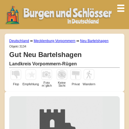
Deutschland
➡
Mecklenburg-Vorpommern
➡
Neu Bartelshagen
Objekt 3134
Gut Neu Bartelshagen
Landkreis Vorpommern-Rügen
Foto
Keine
Flop
Empfehlung
Privat
Wandern
m¨glich
Sicht