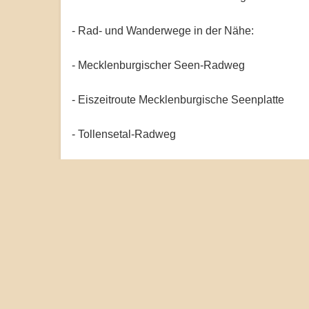
- Rad- und Wanderwege in der Nähe:
- Mecklenburgischer Seen-Radweg
- Eiszeitroute Mecklenburgische Seenplatte
- Tollensetal-Radweg
- Radfernweg Berlin-Kopenhagen
- Pilgerweg Mecklenburgische Seenplatte
- Naturparkweg Mecklenburgische Schweiz
- Trebel-Radweg