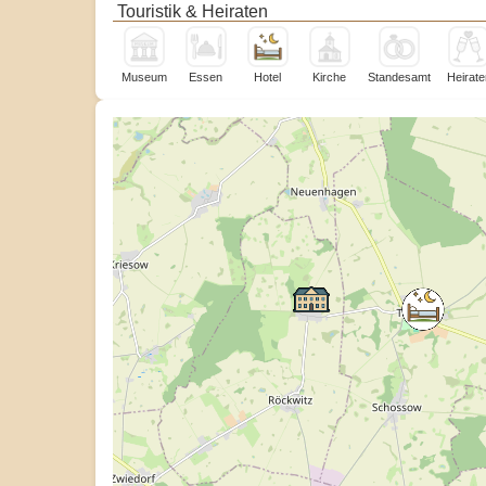
Touristik & Heiraten
Museum
Essen
Hotel
Kirche
Standesamt
Heirate