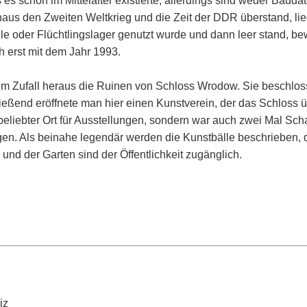
s schon im Mittelalter existierte, allerdings sind weder Baud
haus den Zweiten Weltkrieg und die Zeit der DDR überstand, lieg
e oder Flüchtlingslager genutzt wurde und dann leer stand, be
 erst mit dem Jahr 1993.
m Zufall heraus die Ruinen von Schloss Wrodow. Sie beschloss
eßend eröffnete man hier einen Kunstverein, der das Schloss ü
beliebter Ort für Ausstellungen, sondern war auch zwei Mal Sch
en. Als beinahe legendär werden die Kunstbälle beschrieben,
nd der Garten sind der Öffentlichkeit zugänglich.
iz