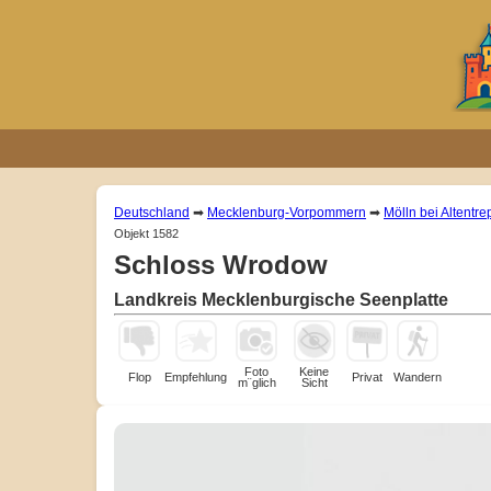
Deutschland
➡
Mecklenburg-Vorpommern
➡
Mölln bei Altentr
Objekt 1582
Schloss Wrodow
Landkreis Mecklenburgische Seenplatte
Foto
Keine
Flop
Empfehlung
Privat
Wandern
m¨glich
Sicht