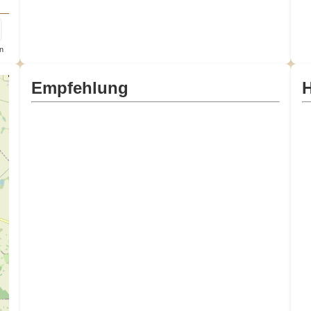
n
Empfehlung
H