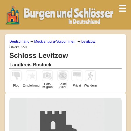
Deutschland
➡
Mecklenburg-Vorpommern
➡
Levitzow
Objekt 3550
Schloss Levitzow
Landkreis Rostock
Foto
Keine
Flop
Empfehlung
Privat
Wandern
m¨glich
Sicht