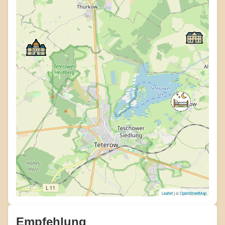
Leaflet
| ©
OpenStreetMap
Empfehlung