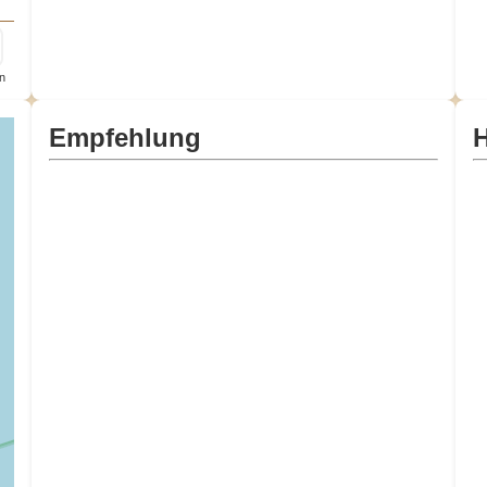
n
Empfehlung
H