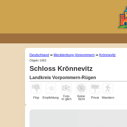
Deutschland
➡
Mecklenburg-Vorpommern
➡
Krönnevitz
Objekt 1463
Schloss Krönnevitz
Landkreis Vorpommern-Rügen
Foto
Keine
Flop
Empfehlung
Privat
Wandern
m¨glich
Sicht