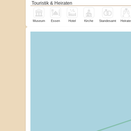
Touristik & Heiraten
Museum
Essen
Hotel
Kirche
Standesamt
Heirate