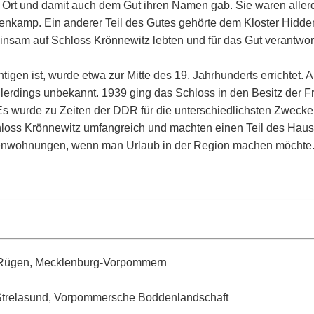
m Ort und damit auch dem Gut ihren Namen gab. Sie waren allerd
uenkamp. Ein anderer Teil des Gutes gehörte dem Kloster Hidd
insam auf Schloss Krönnewitz lebten und für das Gut verantwor
tigen ist, wurde etwa zur Mitte des 19. Jahrhunderts errichtet.
 allerdings unbekannt. 1939 ging das Schloss in den Besitz der 
 Es wurde zu Zeiten der DDR für die unterschiedlichsten Zweck
chloss Krönnewitz umfangreich und machten einen Teil des Haus
enwohnungen, wenn man Urlaub in der Region machen möchte
-Rügen, Mecklenburg-Vorpommern
n Strelasund, Vorpommersche Boddenlandschaft