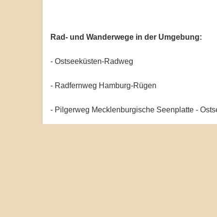
Rad- und Wanderwege in der Umgebung:
- Ostseeküsten-Radweg
- Radfernweg Hamburg-Rügen
- Pilgerweg Mecklenburgische Seenplatte - Ost
- Rügen-Rundweg (in der Nähe)
- Bodden-Rundweg (in der Nähe)
- Radweg Stralsund-Barth
- Radweg Stralsund-Rügen