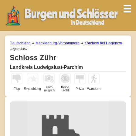
Deutschland
➡
Mecklenburg-Vorpommern
➡
Körchow bei Hagenow
Objekt 4457
Schloss Zühr
Landkreis Ludwigslust-Parchim
Foto
Keine
Flop
Empfehlung
Privat
Wandern
m¨glich
Sicht