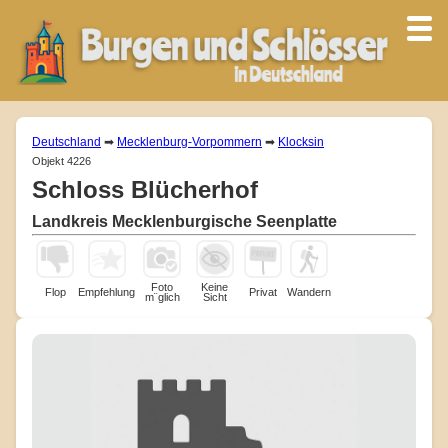
Deutschland
➡
Mecklenburg-Vorpommern
➡
Klocksin
Objekt 4226
Schloss Blücherhof
Landkreis Mecklenburgische Seenplatte
Foto
Keine
Flop
Empfehlung
Privat
Wandern
m¨glich
Sicht