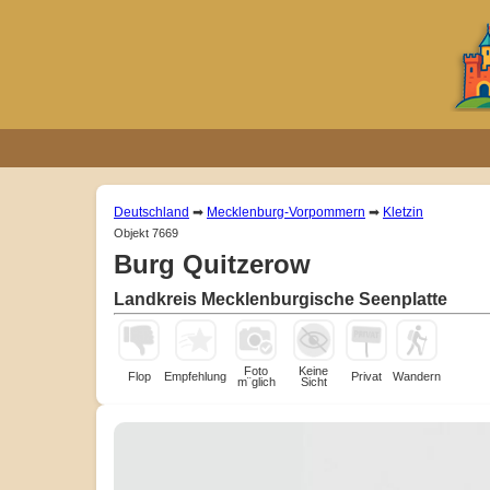
Deutschland
➡
Mecklenburg-Vorpommern
➡
Kletzin
Objekt 7669
Burg Quitzerow
Landkreis Mecklenburgische Seenplatte
Foto
Keine
Flop
Empfehlung
Privat
Wandern
m¨glich
Sicht