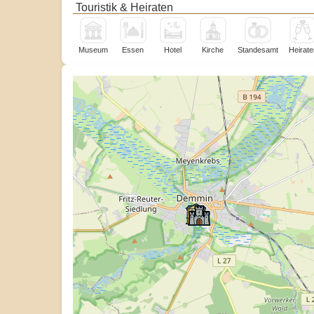
Touristik & Heiraten
Museum
Essen
Hotel
Kirche
Standesamt
Heirate