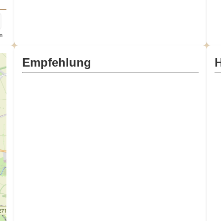
n
Empfehlung
H