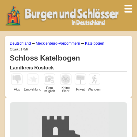
Deutschland
➡
Mecklenburg-Vorpommern
➡
Katelbogen
Objekt 1756
Schloss Katelbogen
Landkreis Rostock
Foto
Keine
Flop
Empfehlung
Privat
Wandern
m¨glich
Sicht