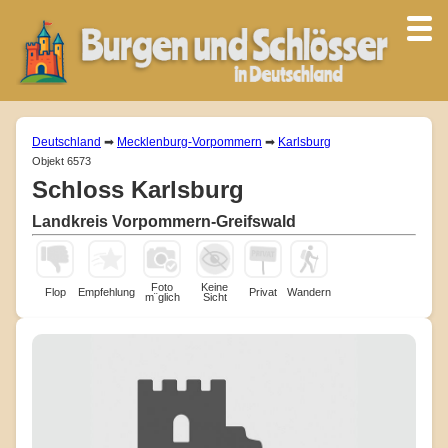
Deutschland
➡
Mecklenburg-Vorpommern
➡
Karlsburg
Objekt 6573
Schloss Karlsburg
Landkreis Vorpommern-Greifswald
Foto
Keine
Flop
Empfehlung
Privat
Wandern
m¨glich
Sicht