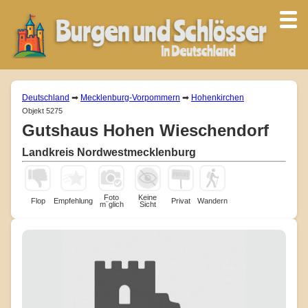
Deutschland
➡
Mecklenburg-Vorpommern
➡
Hohenkirchen
Objekt 5275
Gutshaus Hohen Wieschendorf
Landkreis Nordwestmecklenburg
Foto
Keine
Flop
Empfehlung
Privat
Wandern
m¨glich
Sicht