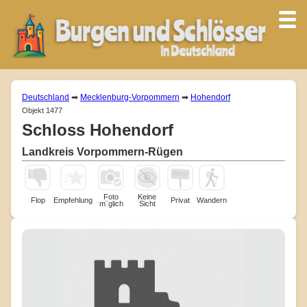
Deutschland
➡
Mecklenburg-Vorpommern
➡
Hohendorf
Objekt 1477
Schloss Hohendorf
Landkreis Vorpommern-Rügen
Foto
Keine
Flop
Empfehlung
Privat
Wandern
m¨glich
Sicht