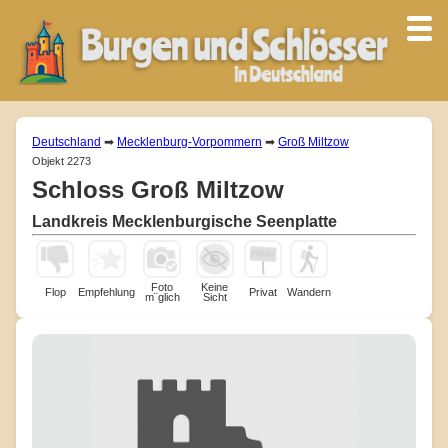
Deutschland
➡
Mecklenburg-Vorpommern
➡
Groß Miltzow
Objekt 2273
Schloss Groß Miltzow
Landkreis Mecklenburgische Seenplatte
Foto
Keine
Flop
Empfehlung
Privat
Wandern
m¨glich
Sicht