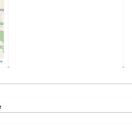
Map
e