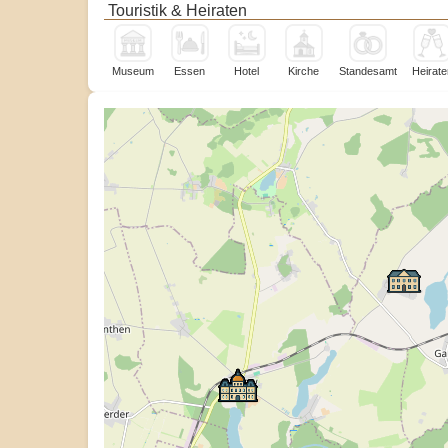
Touristik & Heiraten
Museum
Essen
Hotel
Kirche
Standesamt
Heirate