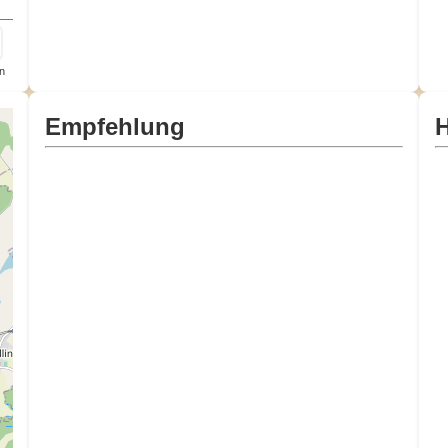
n
Empfehlung
H