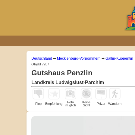
Deutschland
➡
Mecklenburg-Vorpommern
➡
Gallin-Kuppentin
Objekt 7207
Gutshaus Penzlin
Landkreis Ludwigslust-Parchim
Foto
Keine
Flop
Empfehlung
Privat
Wandern
m¨glich
Sicht