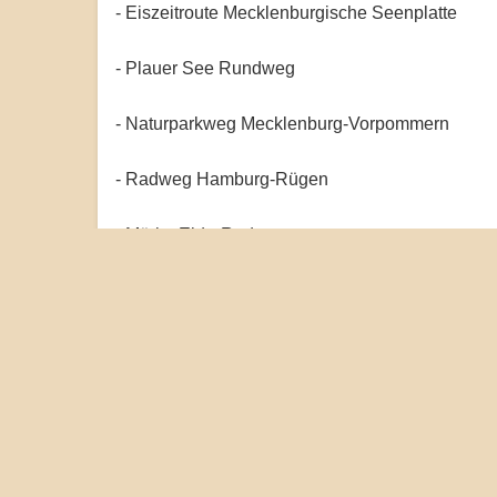
- Eiszeitroute Mecklenburgische Seenplatte
- Plauer See Rundweg
- Naturparkweg Mecklenburg-Vorpommern
- Radweg Hamburg-Rügen
- Müritz-Elde-Radweg
- Bärenwald-Müritz-Rundweg
- Lewitz-Rundweg
- Pilgerweg Mecklenburgische Seenplatte