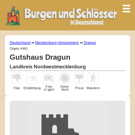
Deutschland
➡
Mecklenburg-Vorpommern
➡
Dragun
Objekt 4460
Gutshaus Dragun
Landkreis Nordwestmecklenburg
Foto
Keine
Flop
Empfehlung
Privat
Wandern
m¨glich
Sicht