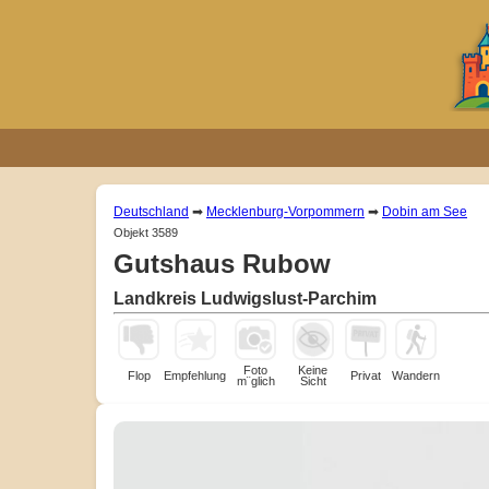
Deutschland
➡
Mecklenburg-Vorpommern
➡
Dobin am See
Objekt 3589
Gutshaus Rubow
Landkreis Ludwigslust-Parchim
Foto
Keine
Flop
Empfehlung
Privat
Wandern
m¨glich
Sicht