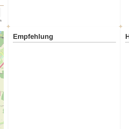
n
Empfehlung
H