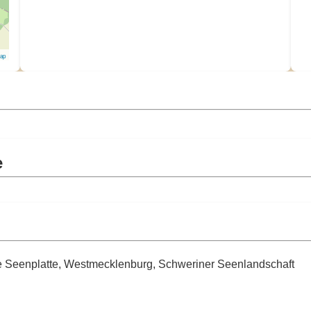
Map
e
he Seenplatte, Westmecklenburg, Schweriner Seenlandschaft