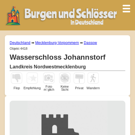
Deutschland
➡
Mecklenburg-Vorpommern
➡
Dassow
Objekt 4418
Wasserschloss Johannstorf
Landkreis Nordwestmecklenburg
Foto
Keine
Flop
Empfehlung
Privat
Wandern
m¨glich
Sicht