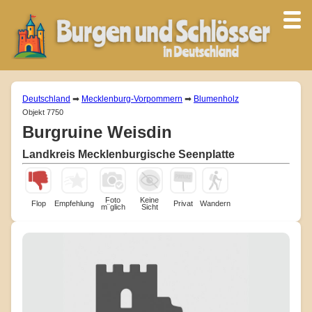
Deutschland
➡
Mecklenburg-Vorpommern
➡
Blumenholz
Objekt 7750
Burgruine Weisdin
Landkreis Mecklenburgische Seenplatte
Foto
Keine
Flop
Empfehlung
Privat
Wandern
m¨glich
Sicht