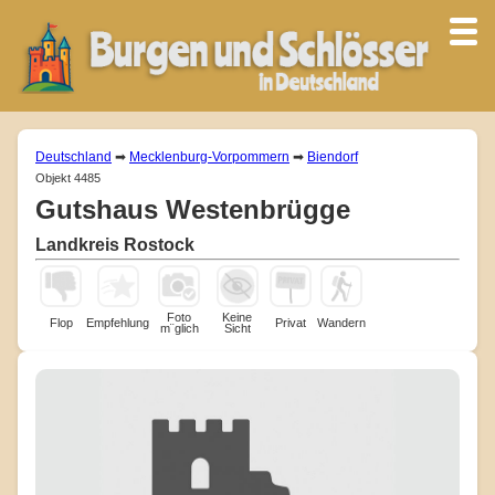
Deutschland
➡
Mecklenburg-Vorpommern
➡
Biendorf
Objekt 4485
Gutshaus Westenbrügge
Landkreis Rostock
Foto
Keine
Flop
Empfehlung
Privat
Wandern
m¨glich
Sicht