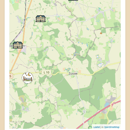
Leaflet
| ©
OpenStreetMap