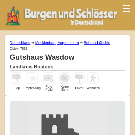
Deutschland
➡
Mecklenburg-Vorpommern
➡
Behren-Lübchin
Objekt 7881
Gutshaus Wasdow
Landkreis Rostock
Foto
Keine
Flop
Empfehlung
Privat
Wandern
m¨glich
Sicht