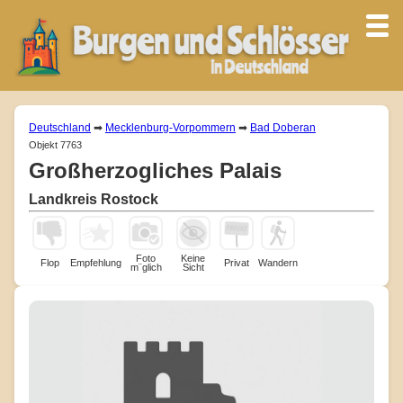
Deutschland
➡
Mecklenburg-Vorpommern
➡
Bad Doberan
Objekt 7763
Großherzogliches Palais
Landkreis Rostock
Foto
Keine
Flop
Empfehlung
Privat
Wandern
m¨glich
Sicht