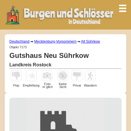
Deutschland
➡
Mecklenburg-Vorpommern
➡
Alt Sührkow
Objekt 7173
Gutshaus Neu Sührkow
Landkreis Rostock
Foto
Keine
Flop
Empfehlung
Privat
Wandern
m¨glich
Sicht