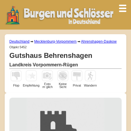
Deutschland
➡
Mecklenburg-Vorpommern
➡
Ahrenshagen-Daskow
Objekt 5452
Gutshaus Behrenshagen
Landkreis Vorpommern-Rügen
Foto
Keine
Flop
Empfehlung
Privat
Wandern
m¨glich
Sicht